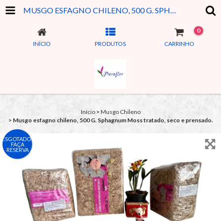
MUSGO ESFAGNO CHILENO, 500 G. SPHAGNUM MOSS TRATADO, SECO E PRENSADO.
0
INÍCIO
PRODUTOS
CARRINHO
Início
>
Musgo Chileno
>
Musgo esfagno chileno, 500 G. Sphagnum Moss tratado, seco e prensado.
ESGOTADO:
FAÇA
RESERVA