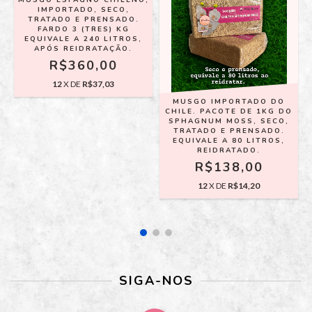
MUSGO ESFAGNO CHILENO,
IMPORTADO, SECO,
TRATADO E PRENSADO.
FARDO 3 (TRES) KG
EQUIVALE A 240 LITROS,
APÓS REIDRATAÇÃO.
R$360,00
12
X DE
R$37,03
O
MUSGO IMPORTADO DO
CHILE. PACOTE DE 1KG DO
SPHAGNUM MOSS, SECO,
TRATADO E PRENSADO.
EQUIVALE A 80 LITROS,
REIDRATADO.
R$138,00
12
X DE
R$14,20
SIGA-NOS