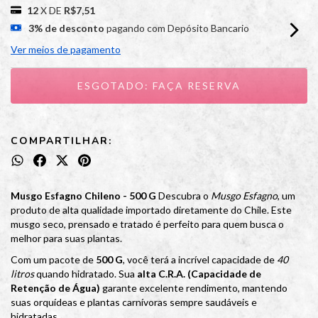
12
X DE
R$7,51
3% de desconto
pagando com Depósito Bancario
Ver meios de pagamento
COMPARTILHAR:
Musgo Esfagno Chileno - 500 G
Descubra o
Musgo Esfagno
, um
produto de alta qualidade importado diretamente do Chile. Este
musgo seco, prensado e tratado é perfeito para quem busca o
melhor para suas plantas.
Com um pacote de
500 G
, você terá a incrível capacidade de
40
litros
quando hidratado. Sua
alta C.R.A. (Capacidade de
Retenção de Água)
garante excelente rendimento, mantendo
suas orquídeas e plantas carnívoras sempre saudáveis e
hidratadas.