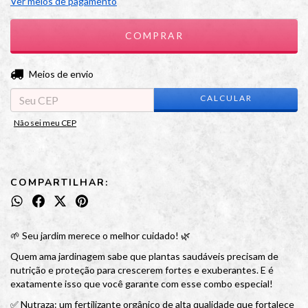
Ver meios de pagamento
ALTERAR CEP
Entregas para o CEP:
Meios de envio
CALCULAR
Não sei meu CEP
COMPARTILHAR:
🌱 Seu jardim merece o melhor cuidado! 🌿
Quem ama jardinagem sabe que plantas saudáveis precisam de
nutrição e proteção para crescerem fortes e exuberantes. E é
exatamente isso que você garante com esse combo especial!
✅ Nutraza: um fertilizante orgânico de alta qualidade que fortalece