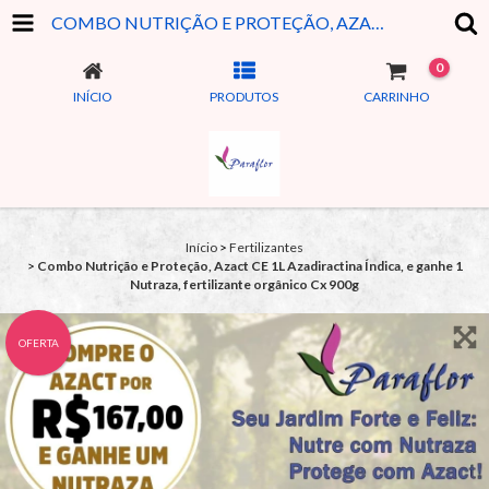
COMBO NUTRIÇÃO E PROTEÇÃO, AZACT CE 1L AZADIRACTINA ÍNDICA, E GANHE 1 NUTRAZA, FERTILIZANTE ORGÂNICO CX 900G
0
INÍCIO
PRODUTOS
CARRINHO
Início
>
Fertilizantes
>
Combo Nutrição e Proteção, Azact CE 1L Azadiractina Índica, e ganhe 1
Nutraza, fertilizante orgânico Cx 900g
OFERTA